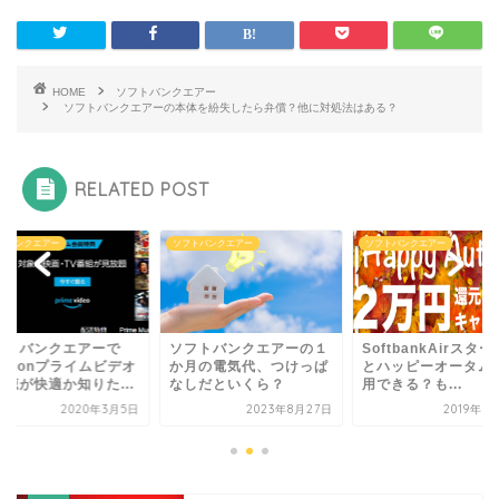
HOME
ソフトバンクエアー
ソフトバンクエアーの本体を紛失したら弁償？他に対処法はある？
RELATED POST
トバンクエアー
ソフトバンクエアー
ソフトバンクエアー
フトバンクエアーで
ソフトバンクエアーの１
SoftbankAirスタ
mazonプライムビデオ
か月の電気代、つけっぱ
とハッピーオータム
視聴が快適か知りた...
なしだといくら？
用できる？も...
2020年3月5日
2023年8月27日
2019年1